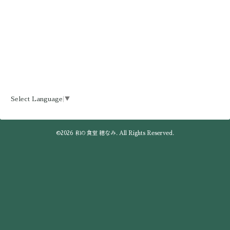
Select Language
▼
©2026
和の食堂 穂なみ
. All Rights Reserved.